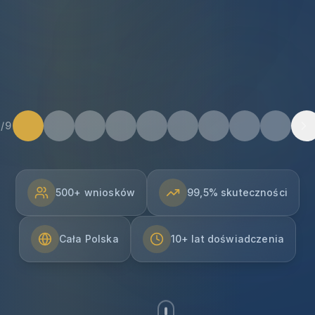
Slajd
1
z
9
:
Do 50 000 zł dota
1
/
9
500+ wniosków
99,5% skuteczności
Cała Polska
10+ lat doświadczenia